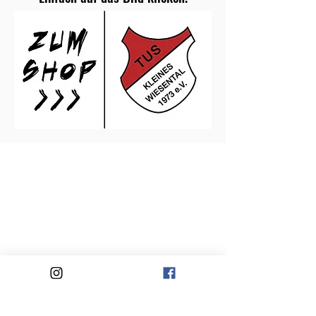
TuS Kleines Wiesental 1973 e.V.
https://www.tus-kleines-wiesental.de
Tegernauer Landstraße 2
79692 Kleines Wiesental
Impressum
© 2026 TuS Kleines Wiesental 1973
e.V..