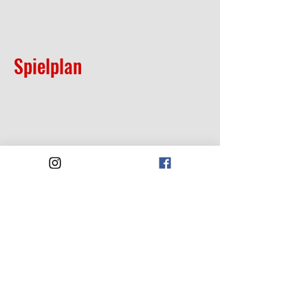
Spielplan
TuS Kleines Wiesental 1973 e.V.
https://www.tus-kleines-wiesental.de
Tegernauer Landstraße 2