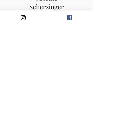
Scherzinger
Trainerin
TuS Kleines Wiesental 1973 e.V.
https://www.tus-kleines-wiesental.de
Tegernauer Landstraße 2
79692 Kleines Wiesental
Impressum
© 2026 TuS Kleines Wiesental 1973
e.V..