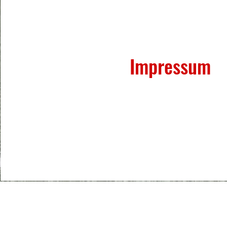
Impressum
uS Kleines Wiesental 1973 e.V.
ttps://www.tus-kleines-wiesental.de